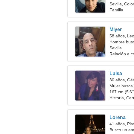
Sevilla, Col
Familia
Miyer
58 años, Le
Hombre bus
Sevilla
Relación a c
Luisa
30 años, Gé
Mujer busca 
167 cm (5'6")
Historia, Car
Lorena
41 años, Pis
Busco un amig