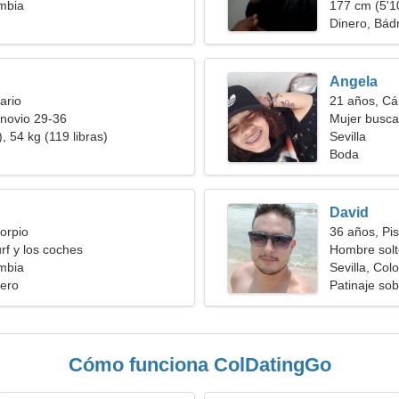
ombia
177 cm (5'10
Dinero, Bád
Angela
ario
21 años, Cá
novio 29-36
Mujer busc
, 54 kg (119 libras)
Sevilla
Boda
David
orpio
36 años, Pis
urf y los coches
Hombre solt
ombia
Sevilla, Col
ero
Patinaje sob
Cómo funciona ColDatingGo