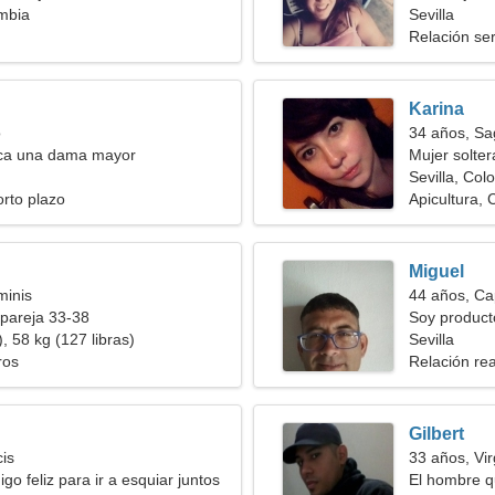
ombia
amorosa
Sevilla
Relación ser
Karina
o
34 años, Sag
ca una dama mayor
Mujer solte
Sevilla, Col
orto plazo
Apicultura, 
Miguel
minis
44 años, Ca
pareja 33-38
Soy product
, 58 kg (127 libras)
juguetona
Sevilla
ros
Relación rea
Gilbert
cis
33 años, Vi
o feliz para ir a esquiar juntos
El hombre q