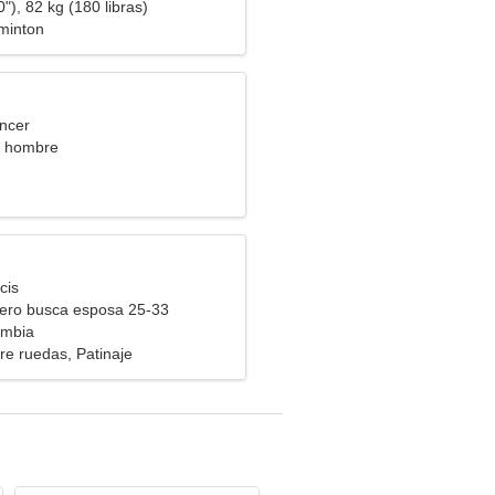
"), 82 kg (180 libras)
minton
ncer
a hombre
cis
ero busca esposa 25-33
ombia
re ruedas, Patinaje