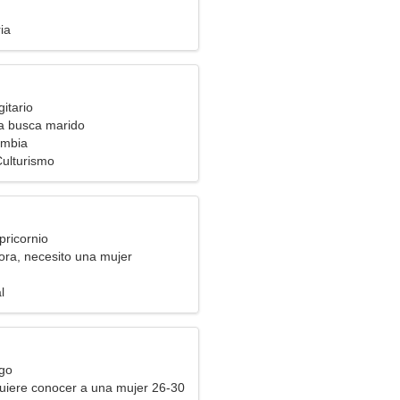
ia
itario
ra busca marido
ombia
Culturismo
pricornio
ora, necesito una mujer
l
rgo
uiere conocer a una mujer 26-30