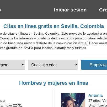
Iniciar sesión
Cre
Citas en línea gratis en Sevilla, Colombia
 de citas en línea en Sevilla, Colombia. Este proyecto lo ayudará a en
 Conozca los intereses y objetivos de los usuarios para construir relac
icio de búsqueda único y disfrute de la comunicación virtual. Hacer am
tas gratuito en Sevilla para locales, extranjeros y turistas.
Hombres y mujeres en línea
Antonia
ncer
27 años, Vi
a mujer 22-31
Una mujer a