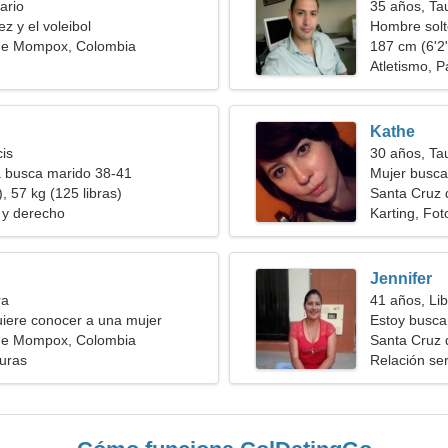
ario
35 años, Ta
z y el voleibol
Hombre solt
de Mompox, Colombia
187 cm (6'2"
Atletismo, P
Kathe
cis
30 años, Ta
a busca marido 38-41
Mujer busca
, 57 kg (125 libras)
Santa Cruz
a y derecho
Karting, Fot
Jennifer
ra
41 años, Lib
iere conocer a una mujer
Estoy busca
de Mompox, Colombia
inspirador
Santa Cruz
turas
Relación ser