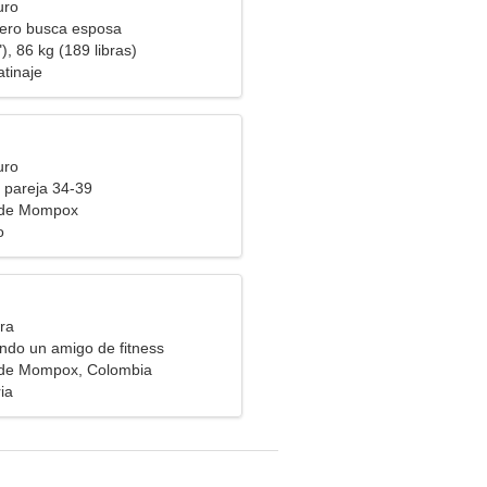
uro
ero busca esposa
), 86 kg (189 libras)
atinaje
uro
 pareja 34-39
 de Mompox
o
ra
ndo un amigo de fitness
 de Mompox, Colombia
ia