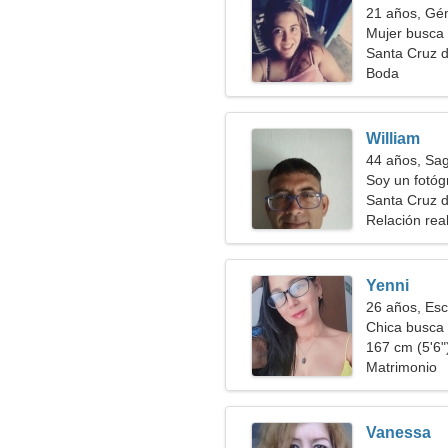
21 años, Gé
Mujer busca
Santa Cruz 
Boda
William
44 años, Sag
Soy un fotóg
espectacular
Santa Cruz
Relación rea
Yenni
26 años, Esc
Chica busca 
167 cm (5'6")
Matrimonio
Vanessa