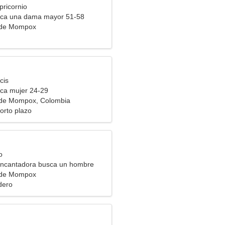
pricornio
ca una dama mayor 51-58
 de Mompox
cis
ca mujer 24-29
 de Mompox, Colombia
orto plazo
o
encantadora busca un hombre
 de Mompox
dero