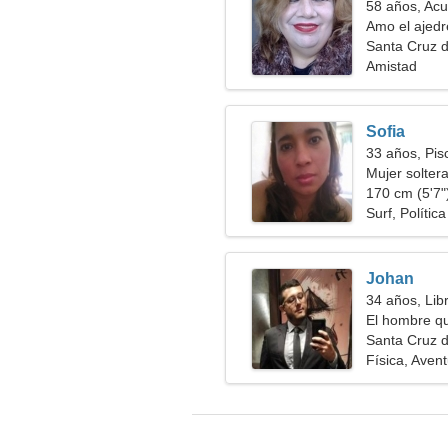
58 años, Acu
Amo el ajedre
Santa Cruz 
Amistad
Sofia
33 años, Pis
Mujer solter
170 cm (5'7")
Surf, Polític
Johan
34 años, Lib
El hombre qu
Santa Cruz 
Física, Aven