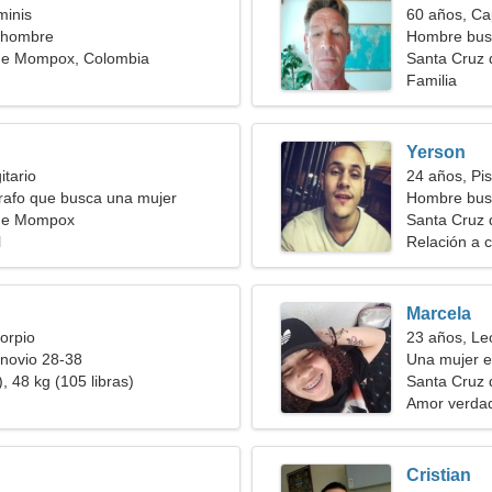
minis
60 años, Ca
 hombre
Hombre bus
de Mompox, Colombia
Santa Cruz
Familia
Yerson
itario
24 años, Pis
rafo que busca una mujer
Hombre bus
 de Mompox
Santa Cruz
l
Relación a c
Marcela
orpio
23 años, Le
novio 28-38
Una mujer 
, 48 kg (105 libras)
Santa Cruz
Amor verda
Cristian