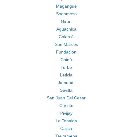
Magangué
Sogamoso
Girón
Aguachica
Calarcá
San Marcos
Fundación
Chinú
Turbo
Leticia
Jamundí
Sevilla
San Juan Del Cesar
Corinto
Pivijay
La Tebaida
Cajicá
Tauramena