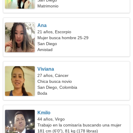
San Diego
Matrimonio
Ana
21 años, Escorpio
Mujer busca hombre 25-29
San Diego
Amistad
Viviana
27 años, Cáncer
Chica busca novio
San Diego, Colombia
Boda
Kmilo
44 años, Virgo
Trabajo en la comisaría buscando una mujer
sexy
181 cm (6'0"), 81 kg (178 libras)