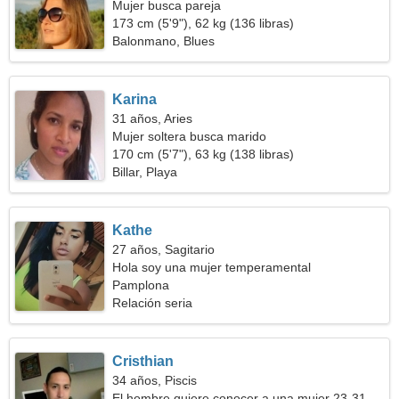
Mujer busca pareja
173 cm (5'9"), 62 kg (136 libras)
Balonmano, Blues
Karina
31 años, Aries
Mujer soltera busca marido
170 cm (5'7"), 63 kg (138 libras)
Billar, Playa
Kathe
27 años, Sagitario
Hola soy una mujer temperamental
Pamplona
Relación seria
Cristhian
34 años, Piscis
El hombre quiere conocer a una mujer 23-31