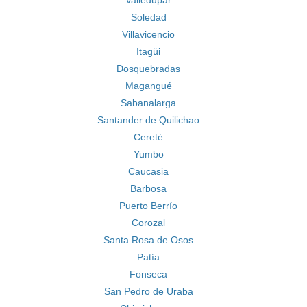
Valledupar
Soledad
Villavicencio
Itagüi
Dosquebradas
Magangué
Sabanalarga
Santander de Quilichao
Cereté
Yumbo
Caucasia
Barbosa
Puerto Berrío
Corozal
Santa Rosa de Osos
Patía
Fonseca
San Pedro de Uraba