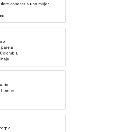
uiere conocer a una mujer
ica
uro
 pareja
 Colombia
tinaje
uario
a hombre
corpio