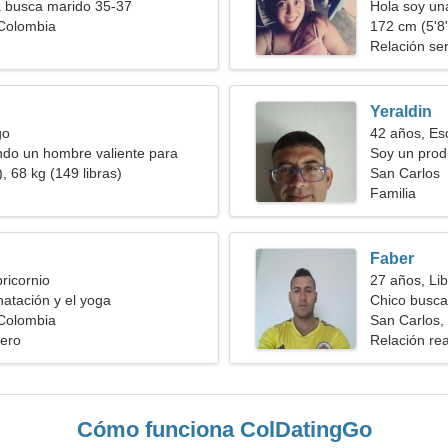
a busca marido 35-37
Hola soy un
 Colombia
172 cm (5'8"
Relación ser
Yeraldin
go
42 años, Es
ndo un hombre valiente para
Soy un prod
os
, 68 kg (149 libras)
excepcional
San Carlos
Familia
Faber
ricornio
27 años, Lib
natación y el yoga
Chico busca
 Colombia
San Carlos,
ero
Relación rea
Cómo funciona ColDatingGo