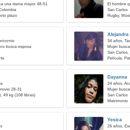
a una dama mayor 48-51
El hombre q
 Colombia
San Carlos
orto plazo
Rugby, Mús
Alejandra
ricornio
34 años, Ta
ero busca esposa
Mujer busca
San Carlos,
rte
Película, Pa
Dayanna
ra
24 años, Ac
novio 28-31
Mujer busc
, 49 kg (108 libras)
San Carlos
Matrimonio
Yesica
es
26 años, Es