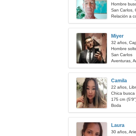
Hombre busc
San Carlos,
Relación a c
Miyer
32 años, Cap
Hombre solt
San Carlos
Aventuras, A
Camila
22 años, Lib
Chica busca 
175 cm (5'9")
Boda
Laura
30 años, Ari