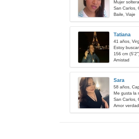
Mujer solter
San Carlos,
Baile, Viaje
Tatiana
41 años, Vir
Estoy busca
caminar junt
156 cm (5'2")
Amistad
Sara
58 años, Cap
Me gusta la 
San Carlos,
Amor verdad