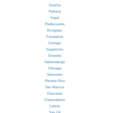
Soacha
Palmira
Yopal
Piedecuesta
Envigado
Facatativá
Cartago
Sogamoso
Girardot
Sabanalarga
Ciénaga
Sabaneta
Planeta Rica
San Marcos
Caucasia
Copacabana
Leticia
San Gil