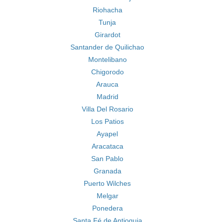
Riohacha
Tunja
Girardot
Santander de Quilichao
Montelibano
Chigorodo
Arauca
Madrid
Villa Del Rosario
Los Patios
Ayapel
Aracataca
San Pablo
Granada
Puerto Wilches
Melgar
Ponedera
Santa Fé de Antioquia