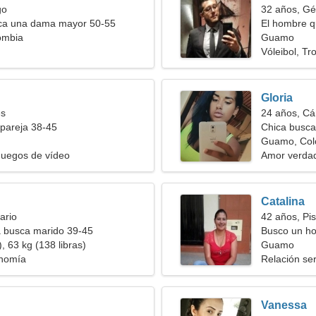
go
32 años, Gé
a una dama mayor 50-55
El hombre q
ombia
Guamo
Vóleibol, Tro
Gloria
es
24 años, Cá
pareja 38-45
Chica busca
Guamo, Col
Juegos de vídeo
Amor verda
Catalina
ario
42 años, Pis
a busca marido 39-45
Busco un ho
, 63 kg (138 libras)
Guamo
onomía
Relación ser
Vanessa