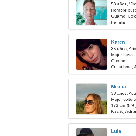
58 años, Vir
Hombre busc
Guamo, Col
Familia
Karen
35 años, Ari
Mujer busca 
Guamo
Culturismo, 
Milena
33 años, Acu
Mujer solter
173 cm (5'9")
Kayak, Astr
Luis