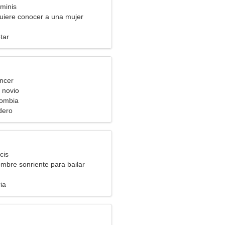
minis
uiere conocer a una mujer
tar
ncer
 novio
ombia
dero
cis
mbre sonriente para bailar
ia