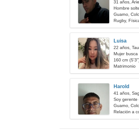
31 años, Ari
Hombre solt
Guamo, Col
Rugby, Físic
Luisa
22 años, Tau
Mujer busca
160 cm (5'3")
Matrimonio
Harold
41 años, Sag
Soy gerente 
alegre
Guamo, Col
Relación a c