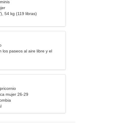
minis
jer
), 54 kg (119 libras)
o
los paseos al aire libre y el
pricornio
ca mujer 26-29
ombia
l