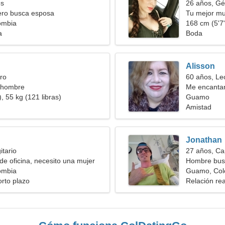
es
26 años, Gé
ero busca esposa
Tu mejor mu
ombia
168 cm (5'7"
a
Boda
Alisson
ro
60 años, Le
 hombre
Me encantan 
, 55 kg (121 libras)
fútbol
Guamo
Amistad
Jonathan
itario
27 años, Ca
de oficina, necesito una mujer
Hombre bus
ombia
Guamo, Col
orto plazo
Relación rea