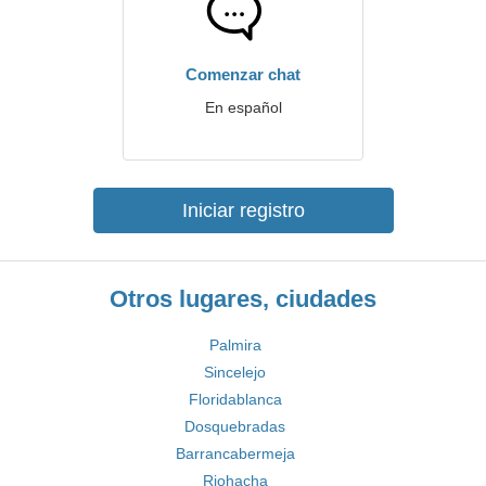
Comenzar chat
En español
Iniciar registro
Otros lugares, ciudades
Palmira
Sincelejo
Floridablanca
Dosquebradas
Barrancabermeja
Riohacha