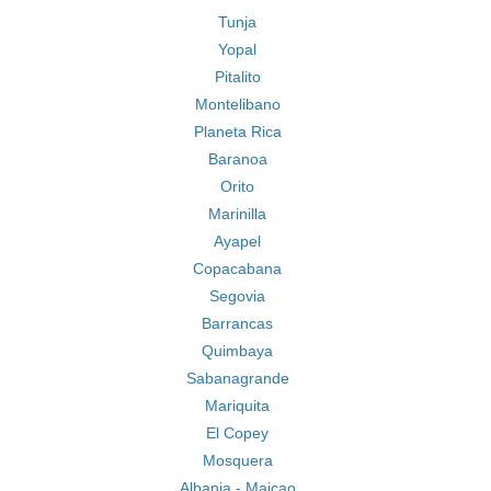
Tunja
Yopal
Pitalito
Montelibano
Planeta Rica
Baranoa
Orito
Marinilla
Ayapel
Copacabana
Segovia
Barrancas
Quimbaya
Sabanagrande
Mariquita
El Copey
Mosquera
Albania - Maicao