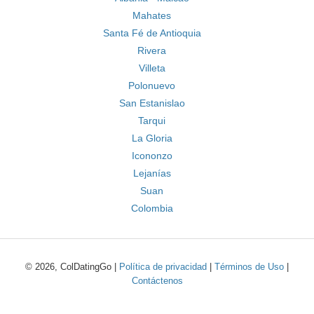
Mahates
Santa Fé de Antioquia
Rivera
Villeta
Polonuevo
San Estanislao
Tarqui
La Gloria
Icononzo
Lejanías
Suan
Colombia
© 2026, ColDatingGo |
Política de privacidad
|
Términos de Uso
|
Contáctenos