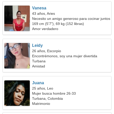
Vanesa
43 años, Aries
Necesito un amigo generoso para cocinar juntos
169 cm (5'7"), 69 kg (152 libras)
Amor verdadero
Leidy
26 años, Escorpio
Encontrémonos, soy una mujer divertida
Turbana
Amistad
Juana
25 años, Leo
Mujer busca hombre 26-33
Turbana, Colombia
Matrimonio