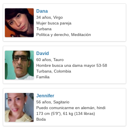
Dana
34 años, Virgo
Mujer busca pareja
Turbana
Política y derecho, Meditación
David
60 años, Tauro
Hombre busca una dama mayor 53-58
Turbana, Colombia
Familia
Jennifer
56 años, Sagitario
Puedo comunicarme en alemán, hindi
173 cm (5'9"), 61 kg (134 libras)
Boda