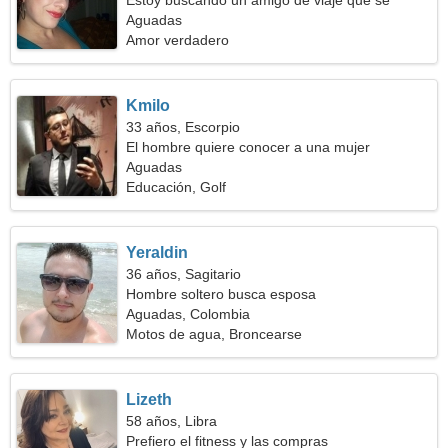
Estoy buscando un amigo de viaje que se
preocupe
Aguadas
Amor verdadero
Kmilo
33 años, Escorpio
El hombre quiere conocer a una mujer
Aguadas
Educación, Golf
Yeraldin
36 años, Sagitario
Hombre soltero busca esposa
Aguadas, Colombia
Motos de agua, Broncearse
Lizeth
58 años, Libra
Prefiero el fitness y las compras