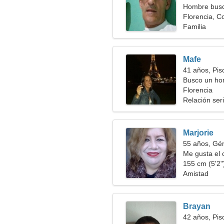
Hombre busc
Florencia, C
Familia
Mafe
41 años, Pis
Busco un hom
Florencia
Relación ser
Marjorie
55 años, Gé
Me gusta el c
155 cm (5'2")
Amistad
Brayan
42 años, Pis