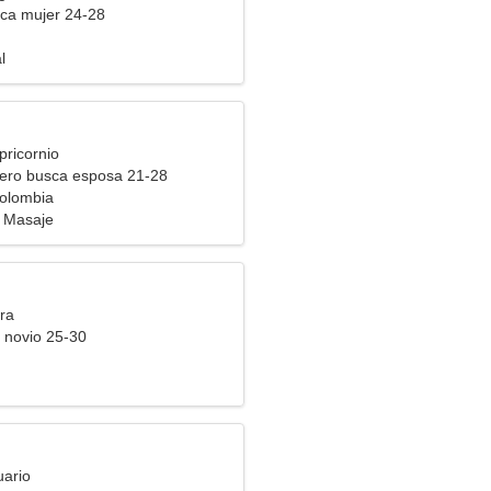
ca mujer 24-28
l
pricornio
ero busca esposa 21-28
Colombia
 Masaje
ra
 novio 25-30
uario