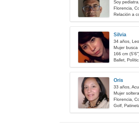
Soy pediatra
Florencia, C
Relación a c
Silvia
34 años, Le
Mujer busca 
166 cm (5'6")
Ballet, Polít
Oris
33 años, Acu
Mujer solter
Florencia, C
Golf, Patinet