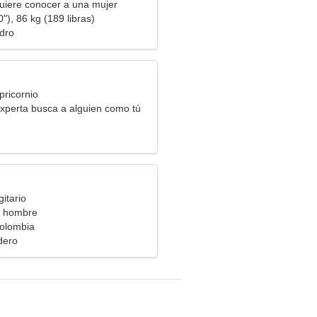
uiere conocer a una mujer
"), 86 kg (189 libras)
dro
pricornio
xperta busca a alguien como tú
itario
a hombre
Colombia
dero