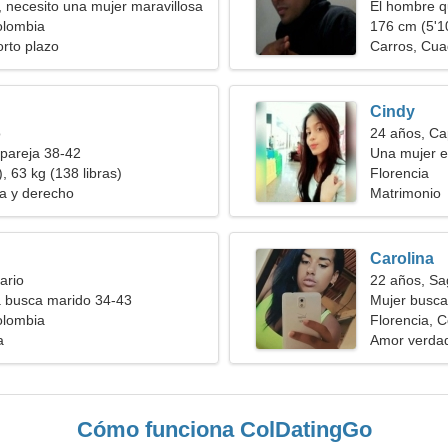
, necesito una mujer maravillosa
El hombre q
olombia
176 cm (5'10
orto plazo
Carros, Cua
Cindy
o
24 años, Ca
pareja 38-42
Una mujer e
, 63 kg (138 libras)
Florencia
ica y derecho
Matrimonio
Carolina
ario
22 años, Sag
a busca marido 34-43
Mujer busc
olombia
Florencia, 
a
Amor verda
Cómo funciona ColDatingGo