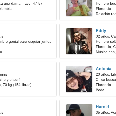
a una dama mayor 47-57
Hombre bus
olombia
Florencia
Relación rea
Eddy
cis
32 años, Ca
bre genial para esquiar juntos
Hombre solt
Florencia, 
ia
Música pop,
Antonia
minis
23 años, Lib
ine y el surf
Chica busca
, 70 kg (154 libras)
Florencia
Boda
Harold
cis
35 años, Ac